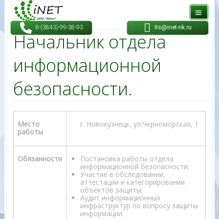
8-(3843)-99-38-93
its@inet-nk.ru
its@inet-nk.ru
Начальник отдела
информационной
безопасности.
Место
г. Новокузнецк, ул.Черноморская, 1
работы
Обязанности
Постановка работы отдела
информационной безопасности;
Участие в обследовании,
аттестации и категорировании
объектов защиты;
Аудит информационных
инфраструктур по вопросу защиты
информации;