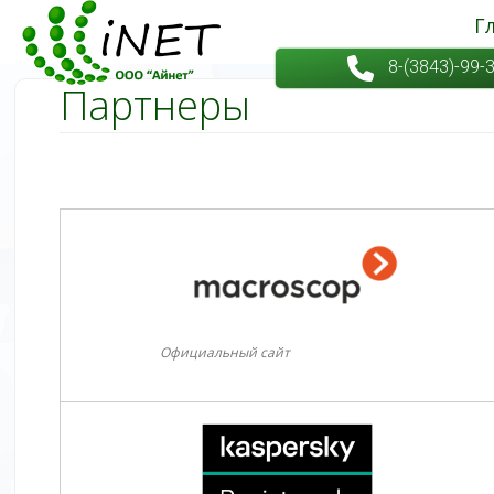
Г
Г
8-(3843)-99-
Партнеры
Официальный сайт