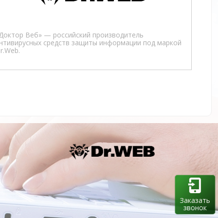
Доктор Веб» — российский производитель
нтивирусных средств защиты информации под маркой
r.Web.
Заказать
звонок