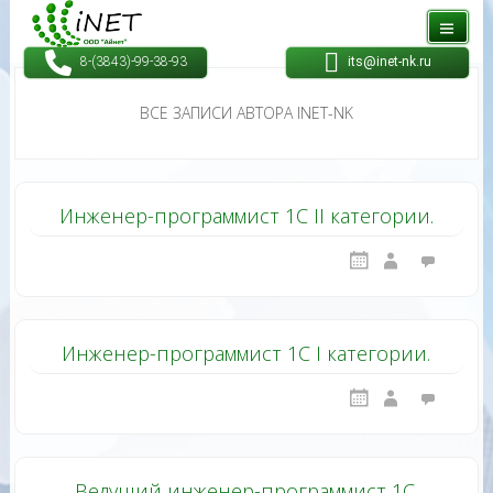
8-(3843)-99-38-93
its@inet-nk.ru
its@inet-nk.ru
ВСЕ ЗАПИСИ АВТОРА INET-NK
Инженер-программист 1С II категории.
Инженер-программист 1С I категории.
Ведущий инженер-программист 1С.